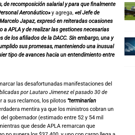
s, de recomposición salarial y para que finalmente
 Personal Aeronáutico»
y agrega,
«el Jefe de
 Marcelo Japaz, expresó en reiteradas ocasiones
o a APLA y de realizar las gestiones necesarias
s de los afiliados de la DACC. Sin embargo, una y
incumplido sus promesas, manteniendo una inusual
uier tipo de avances hacia un entendimiento entre
emarcar las desafortunadas manifestaciones del
blicadas por Lautaro Jimenez el pasado 30 de
 a sus reclamos, los pilotos
“terminarían
erdadera mentira ya que los ministros cobran un
 del gobernador (estimado entre 52 y 54 mil
, mientras que desde APLA remarcan que
 no supera los $37.400, y uno con cargo llega a