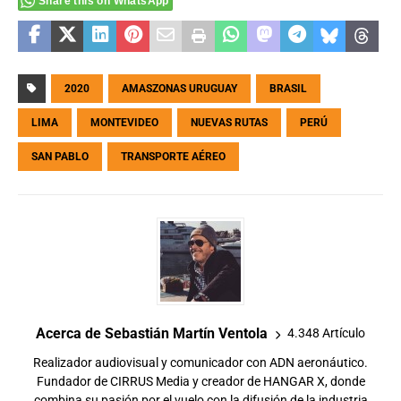
Share this on WhatsApp
2020
AMASZONAS URUGUAY
BRASIL
LIMA
MONTEVIDEO
NUEVAS RUTAS
PERÚ
SAN PABLO
TRANSPORTE AÉREO
Acerca de Sebastián Martín Ventola
4.348 Artículo
Realizador audiovisual y comunicador con ADN aeronáutico.
Fundador de CIRRUS Media y creador de HANGAR X, donde
combina su pasión por el vuelo con la difusión de la industria