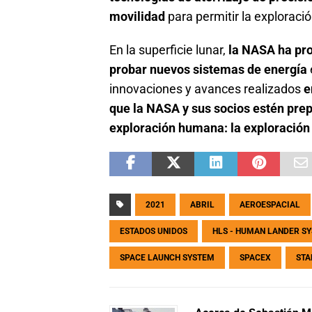
movilidad
para permitir la exploraci
En la superficie lunar,
la NASA ha pro
probar nuevos sistemas de energía
innovaciones y avances realizados
e
que la NASA y sus socios estén prep
exploración humana: la exploración
2021
ABRIL
AEROESPACIAL
ESTADOS UNIDOS
HLS - HUMAN LANDER S
SPACE LAUNCH SYSTEM
SPACEX
STA