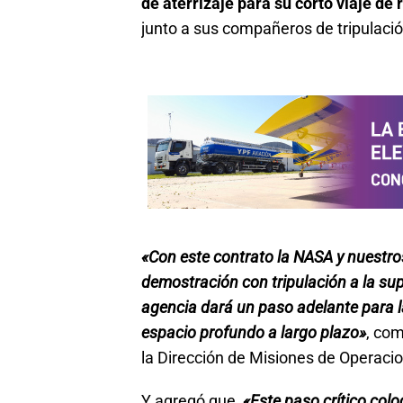
de aterrizaje para su corto viaje de 
junto a sus compañeros de tripulación
«Con este contrato la NASA y nuestro
demostración con tripulación a la super
agencia dará un paso adelante para la
espacio profundo a largo plazo»
, co
la Dirección de Misiones de Operac
Y agregó que,
«Este paso crítico col