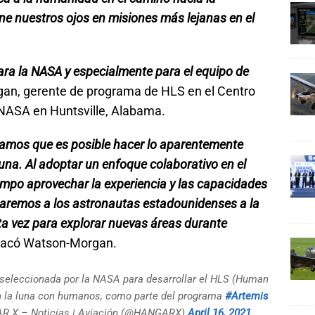
ene nuestros ojos en misiones más lejanas en el
a la NASA y especialmente para el equipo de
an, gerente de programa de HLS en el Centro
 NASA en Huntsville, Alabama.
amos que es posible hacer lo aparentemente
Luna. Al adoptar un enfoque colaborativo en el
iempo aprovechar la experiencia y las capacidades
saremos a los astronautas estadounidenses a la
sta vez para explorar nuevas áreas durante
stacó Watson-Morgan.
seleccionada por la NASA para desarrollar el HLS (Human
en la luna con humanos, como parte del programa
#Artemis
R X – Noticias | Aviación (@HANGARX)
April 16, 2021