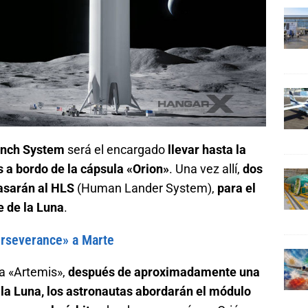
unch System
será el encargado
llevar hasta la
as a bordo de la cápsula «Orion»
. Una vez allí,
dos
asarán al HLS
(Human Lander System),
para el
ie de la Luna
.
erseverance» a Marte
a «Artemis»,
después de aproximadamente una
la Luna, los astronautas abordarán el módulo