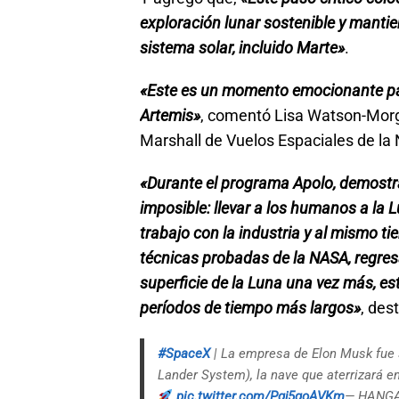
exploración lunar sostenible y manti
sistema solar, incluido Marte»
.
«Este es un momento emocionante par
Artemis»
, comentó Lisa Watson-Morg
Marshall de Vuelos Espaciales de la
«Durante el programa Apolo, demostr
imposible: llevar a los humanos a la 
trabajo con la industria y al mismo t
técnicas probadas de la NASA, regre
superficie de la Luna una vez más, e
períodos de tiempo más largos»
, de
#SpaceX
| La empresa de Elon Musk fue 
Lander System), la nave que aterrizará 
pic.twitter.com/Pgj5qoAVKm
— HANGA