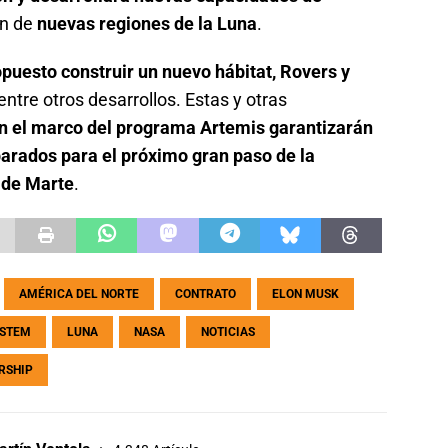
ón de
nuevas regiones de la Luna
.
puesto construir un nuevo hábitat, Rovers y
entre otros desarrollos. Estas y otras
n el marco del programa Artemis garantizarán
arados para el próximo gran paso de la
 de Marte
.
AMÉRICA DEL NORTE
CONTRATO
ELON MUSK
YSTEM
LUNA
NASA
NOTICIAS
RSHIP