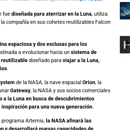
e fue
diseñada para aterrizar en la Luna
, utiliza
 la compañía en sus cohetes reutilizables Falcon
ina espaciosa y dos esclusas para los
estinada a evolucionar hacia un
sistema de
reutilizable
diseñado para
viajar a la Luna,
ios
.
System
de la NASA, la nave espacial
Orion
, la
lunar
Gateway
, la NASA y sus socios comerciales
o a la Luna en busca de descubrimientos
e inspiración para una nueva generación
.
el programa Artemis,
la NASA afinará las
ión y desarrollará nuevas capacidades de