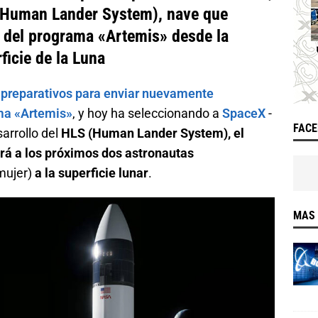
 (Human Lander System), nave que
s del programa «Artemis» desde la
ficie de la Luna
s
preparativos para enviar nuevamente
ama «Artemis»
, y hoy ha seleccionando a
SpaceX
-
FAC
arrollo del
HLS (Human Lander System), el
ará a los próximos dos astronautas
mujer)
a la superficie lunar
.
MAS 