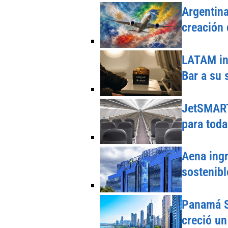
Argentina
creación 
LATAM in
Bar a su 
JetSMART 
para toda
Aena ingr
sostenibl
Panamá S
creció u