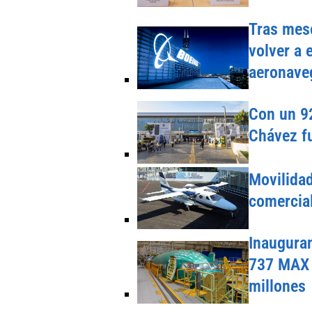
Tras mese
volver a 
aeronave
Con un 92
Chávez fu
Movilida
comercial
Inauguran
737 MAX 
millones