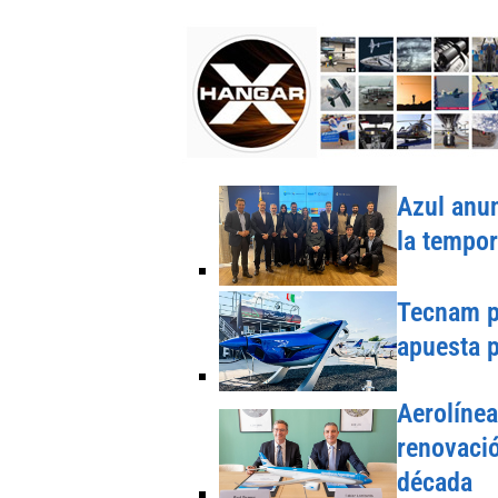
Azul anun
la tempo
Tecnam pr
apuesta p
Aerolínea
renovació
década