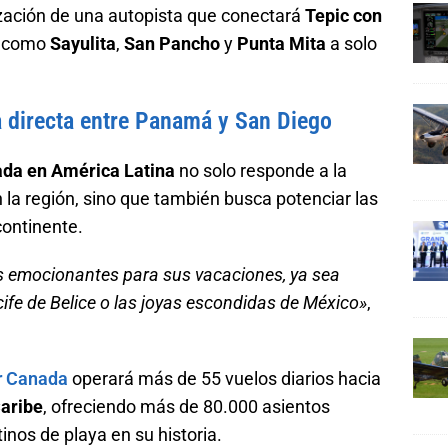
ización de una autopista que conectará
Tepic con
s como
Sayulita
,
San Pancho
y
Punta Mita
a solo
a directa entre Panamá y San Diego
ada en América Latina
no solo responde a la
 la región, sino que también busca potenciar las
continente.
 emocionantes para sus vacaciones, ya sea
cife de Belice o las joyas escondidas de México»
,
r Canada
operará más de 55 vuelos diarios hacia
Caribe
, ofreciendo más de 80.000 asientos
nos de playa en su historia.