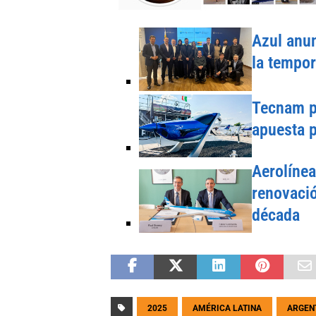
Azul anun
la tempo
Tecnam pr
apuesta p
Aerolínea
renovació
década
2025
AMÉRICA LATINA
ARGEN