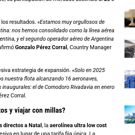
n los resultados.
«Estamos muy orgullosos de
ntina: nos hemos consolidado como la línea aérea
entina, y el segundo operador aéreo de Argentina
 afirmó
Gonzalo Pérez Corral
, Country Manager
resiva estrategia de expansión.
«Solo en 2025
s nuestra flota alcanzando 16 aeronaves,
os inaugurales: el de Comodoro Rivadavia en enero
érez Corral.
s y viajar con millas?
s directos a Natal
, la
aerolínea ultra low cost
va en lugar de una tarifa fija única. La