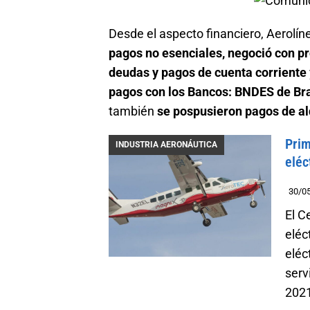
Desde el aspecto financiero, Aerolí
pagos no esenciales, negoció con p
deudas y pagos de cuenta corriente
pagos con los Bancos: BNDES de Bra
también
se pospusieron pagos de al
Prim
INDUSTRIA AERONÁUTICA
eléc
30/0
El C
eléc
eléc
serv
202