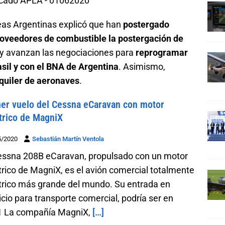
neas Argentinas explicó que han
postergado
roveedores de combustible la postergación de
y avanzan las negociaciones para
reprogramar
sil y con el BNA de Argentina
. Asimismo,
quiler de aeronaves
.
er vuelo del Cessna eCaravan con motor
trico de MagniX
5/2020
Sebastián Martín Ventola
essna 208B eCaravan, propulsado con un motor
trico de MagniX, es el avión comercial totalmente
trico más grande del mundo. Su entrada en
icio para transporte comercial, podría ser en
1 La compañía MagniX,
[…]