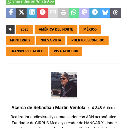
Share this on WhatsApp
2023
AMÉRICA DEL NORTE
MÉXICO
MONTERREY
NUEVA RUTA
PUERTO ESCONDIDO
TRANSPORTE AÉREO
VIVA AEROBUS
Acerca de Sebastián Martín Ventola
4.348 Artículo
Realizador audiovisual y comunicador con ADN aeronáutico.
Fundador de CIRRUS Media y creador de HANGAR X, donde