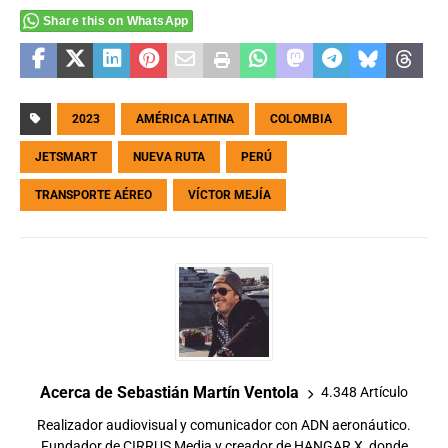
Share this on WhatsApp
2023
AMÉRICA LATINA
COLOMBIA
JETSMART
NUEVA RUTA
PERÚ
TRANSPORTE AÉREO
VÍCTOR MEJÍA
Acerca de Sebastián Martín Ventola
4.348 Artículo
Realizador audiovisual y comunicador con ADN aeronáutico.
Fundador de CIRRUS Media y creador de HANGAR X, donde