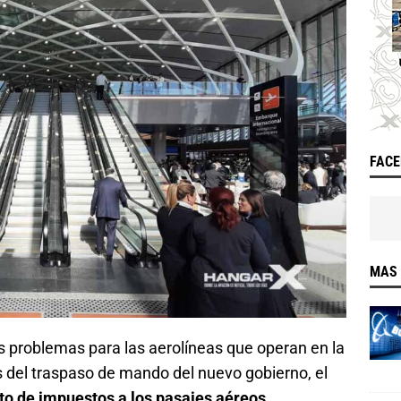
FAC
MAS 
s problemas para las aerolíneas que operan en la
s del traspaso de mando del nuevo gobierno, el
o de impuestos a los pasajes aéreos
.