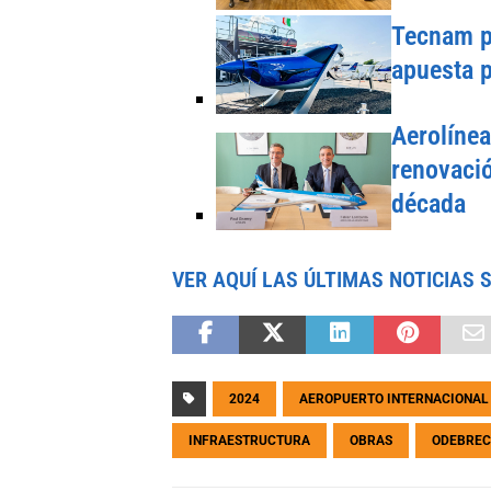
Tecnam pr
apuesta p
Aerolínea
renovació
década
VER AQUÍ LAS ÚLTIMAS NOTICIAS 
2024
AEROPUERTO INTERNACIONAL
INFRAESTRUCTURA
OBRAS
ODEBREC