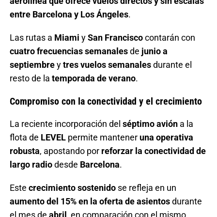
aerolínea que ofrece vuelos directos y sin escalas
entre Barcelona y Los Ángeles
.
Las rutas a
Miami
y
San Francisco
contarán con
cuatro frecuencias semanales
de
junio a
septiembre
y
tres vuelos semanales
durante el
resto de la
temporada de verano
.
Compromiso con la conectividad y el crecimiento
La reciente incorporación del
séptimo avión
a la
flota de
LEVEL
permite mantener
una operativa
robusta
, apostando por
reforzar la conectividad de
largo radio
desde
Barcelona
.
Este
crecimiento sostenido
se refleja en un
aumento del 15% en la oferta de asientos
durante
el mes de
abril
, en comparación con el mismo