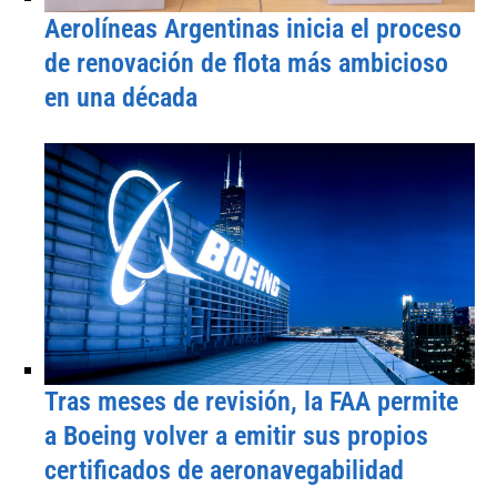
Aerolíneas Argentinas inicia el proceso
de renovación de flota más ambicioso
en una década
Tras meses de revisión, la FAA permite
a Boeing volver a emitir sus propios
certificados de aeronavegabilidad