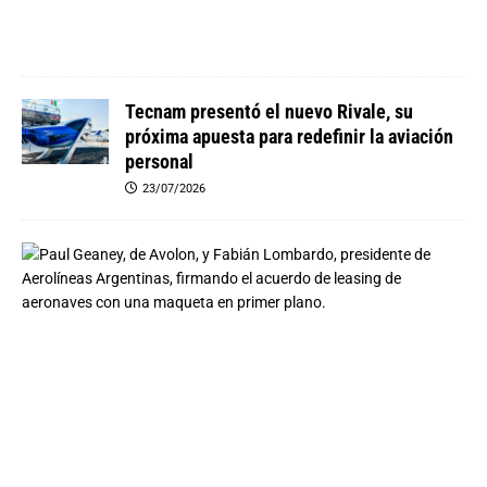
0
2
6
Tecnam presentó el nuevo Rivale, su
próxima apuesta para redefinir la aviación
personal
23/07/2026
A
e
r
o
l
í
n
e
a
s