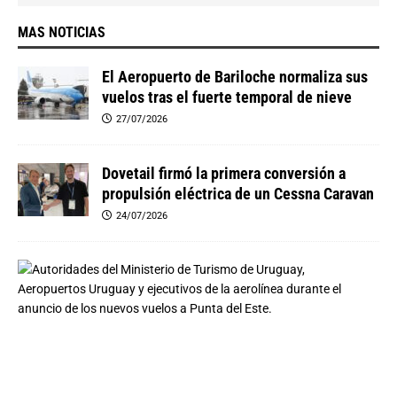
MAS NOTICIAS
El Aeropuerto de Bariloche normaliza sus
vuelos tras el fuerte temporal de nieve
27/07/2026
Dovetail firmó la primera conversión a
propulsión eléctrica de un Cessna Caravan
24/07/2026
A
z
u
l
a
n
u