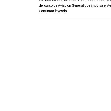
La Universidad Nacional de Córdoba pondrá a di
del curso de Aviación General que impulsa el A
Continuar leyendo