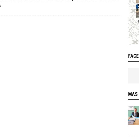
o
FAC
MAS 