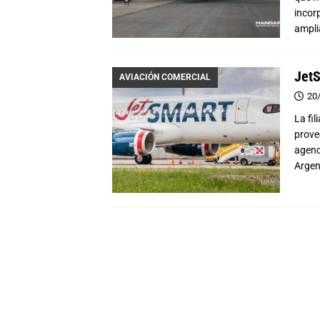
incor
ampli
JetS
AVIACIÓN COMERCIAL
20
La fi
prove
agenc
Argen