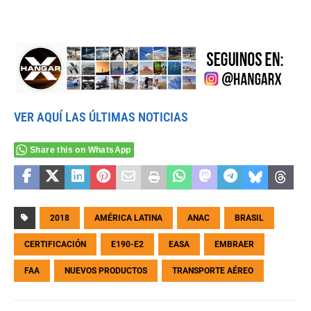
VER AQUÍ LAS ÚLTIMAS NOTICIAS
Share this on WhatsApp
2018
AMÉRICA LATINA
ANAC
BRASIL
CERTIFICACIÓN
E190-E2
EASA
EMBRAER
FAA
NUEVOS PRODUCTOS
TRANSPORTE AÉREO