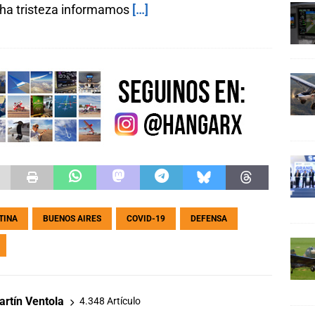
a tristeza informamos
[…]
TINA
BUENOS AIRES
COVID-19
DEFENSA
rtín Ventola
4.348 Artículo