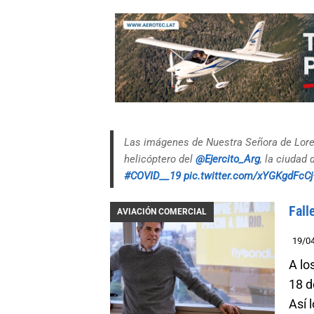
Las imágenes de Nuestra Señora de Loret
helicóptero del
@Ejercito_Arg
, la ciudad
#COVID__19
pic.twitter.com/xYGKgdFcCj
Fall
AVIACIÓN COMERCIAL
19/0
A lo
18 d
Así 