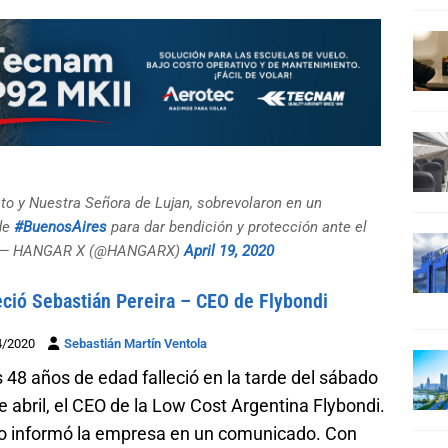
o y Nuestra Señora de Lujan, sobrevolaron en un
 de
#BuenosAires
para dar bendición y protección ante el
— HANGAR X (@HANGARX)
April 19, 2020
eció Sebastián Pereira – CEO de Flybondi
4/2020
Sebastián Martín Ventola
s 48 años de edad falleció en la tarde del sábado
e abril, el CEO de la Low Cost Argentina Flybondi.
lo informó la empresa en un comunicado. Con