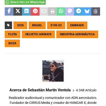
Share this on WhatsApp
2020
BRASIL
E190-E2
EMBRAER
FLOTA
HELVETIC AIRWAYS
INDUSTRIA AERONÁUTICA
SUIZA
Acerca de Sebastián Martín Ventola
4.348 Artículo
Realizador audiovisual y comunicador con ADN aeronáutico.
Fundador de CIRRUS Media y creador de HANGAR X, donde