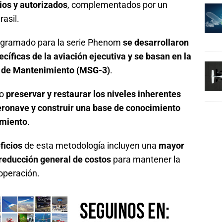
ios y autorizados
, complementados por un
asil.
ogramado para la serie Phenom
se desarrollaron
cíficas de la aviación ejecutiva y se basan en la
n de Mantenimiento (MSG-3)
.
vo
preservar y restaurar los niveles inherentes
aeronave y construir una base de conocimiento
imiento
.
ficios
de esta metodología incluyen una
mayor
reducción general de costos
para mantener la
operación.