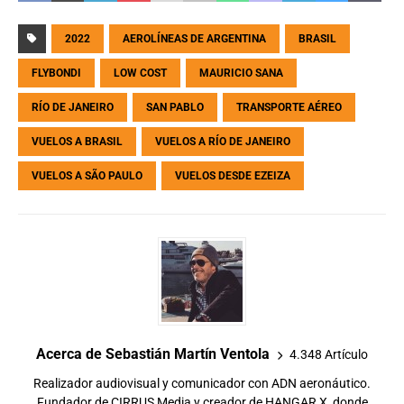
2022
AEROLÍNEAS DE ARGENTINA
BRASIL
FLYBONDI
LOW COST
MAURICIO SANA
RÍO DE JANEIRO
SAN PABLO
TRANSPORTE AÉREO
VUELOS A BRASIL
VUELOS A RÍO DE JANEIRO
VUELOS A SÃO PAULO
VUELOS DESDE EZEIZA
Acerca de Sebastián Martín Ventola
4.348 Artículo
Realizador audiovisual y comunicador con ADN aeronáutico.
Fundador de CIRRUS Media y creador de HANGAR X, donde