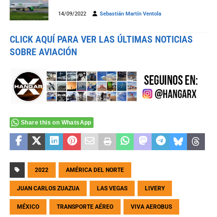
14/09/2022
Sebastián Martín Ventola
CLICK AQUÍ PARA VER LAS ÚLTIMAS NOTICIAS
SOBRE AVIACIÓN
Share this on WhatsApp
2022
AMÉRICA DEL NORTE
JUAN CARLOS ZUAZUA
LAS VEGAS
LIVERY
MÉXICO
TRANSPORTE AÉREO
VIVA AEROBUS