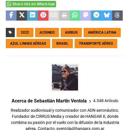
Share this on WhatsApp
2022
A330NEO
AIRBUS
AMÉRICA LATINA
AZUL LINHAS AÉREAS
BRASIL
TRANSPORTE AÉREO
Acerca de Sebastián Martín Ventola
4.348 Artículo
Realizador audiovisual y comunicador con ADN aeronáutico.
Fundador de CIRRUS Media y creador de HANGAR X, donde
combina su pasión por el vuelo con la difusión de la industria
aérea. Contacto:
sventola@hangarx.com.ar