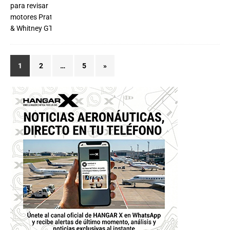
1
2
…
5
»