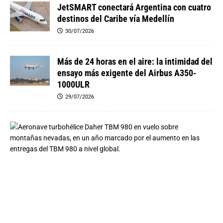
JetSMART conectará Argentina con cuatro
destinos del Caribe vía Medellín
30/07/2026
Más de 24 horas en el aire: la intimidad del
ensayo más exigente del Airbus A350-
1000ULR
29/07/2026
E
l
f
e
n
ó
m
e
n