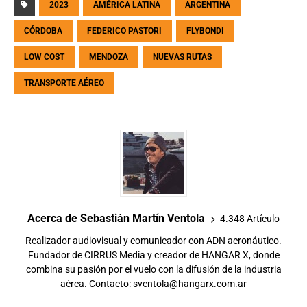
2023
AMÉRICA LATINA
ARGENTINA
CÓRDOBA
FEDERICO PASTORI
FLYBONDI
LOW COST
MENDOZA
NUEVAS RUTAS
TRANSPORTE AÉREO
Acerca de Sebastián Martín Ventola
4.348 Artículo
Realizador audiovisual y comunicador con ADN aeronáutico.
Fundador de CIRRUS Media y creador de HANGAR X, donde
combina su pasión por el vuelo con la difusión de la industria
aérea. Contacto:
sventola@hangarx.com.ar