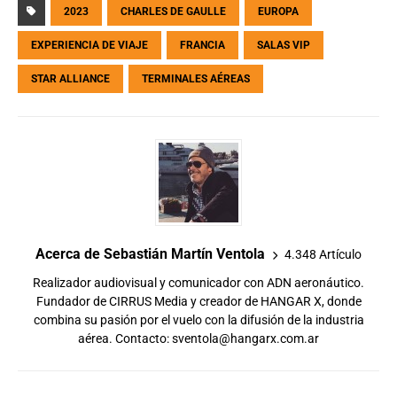
2023
CHARLES DE GAULLE
EUROPA
EXPERIENCIA DE VIAJE
FRANCIA
SALAS VIP
STAR ALLIANCE
TERMINALES AÉREAS
Acerca de Sebastián Martín Ventola
4.348 Artículo
Realizador audiovisual y comunicador con ADN aeronáutico.
Fundador de CIRRUS Media y creador de HANGAR X, donde
combina su pasión por el vuelo con la difusión de la industria
aérea. Contacto:
sventola@hangarx.com.ar