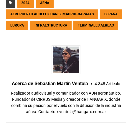
2024
AENA
AEROPUERTO ADOLFO SUÁREZ MADRID-BARAJAS
ESPAÑA
EUROPA
INFRAESTRUCTURA
TERMINALES AÉREAS
Acerca de Sebastián Martín Ventola
4.348 Artículo
Realizador audiovisual y comunicador con ADN aeronáutico.
Fundador de CIRRUS Media y creador de HANGAR X, donde
combina su pasión por el vuelo con la difusión de la industria
aérea. Contacto:
sventola@hangarx.com.ar