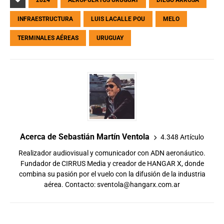
2024
AEROPUERTOS URUGUAY
DIEGO ARROSA
INFRAESTRUCTURA
LUIS LACALLE POU
MELO
TERMINALES AÉREAS
URUGUAY
Acerca de Sebastián Martín Ventola
4.348 Artículo
Realizador audiovisual y comunicador con ADN aeronáutico.
Fundador de CIRRUS Media y creador de HANGAR X, donde
combina su pasión por el vuelo con la difusión de la industria
aérea. Contacto:
sventola@hangarx.com.ar