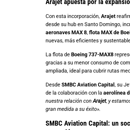
Arajet apuesta por la
expansió
Con esta incorporación,
Arajet
reafir
desde su hub en Santo Domingo, inc
aeronaves MAX 8
,
flota MAX de Boe
nuevas, más eficientes y sustentabl
La flota de
Boeing 737-MAX8
represe
gracias a su menor consumo de comb
ampliada, ideal para cubrir rutas me
Desde
SMBC Aviation Capital
, su Je
de la colaboración con la
aerolínea 
nuestra relación con
Arajet
, y estamo
gran medida a su éxito».
SMBC Aviation Capital
: un so