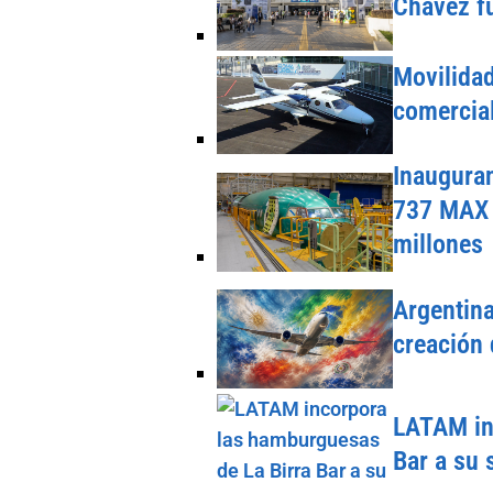
Chávez fu
Movilida
comercial
Inauguran
737 MAX 
millones
Argentina
creación 
LATAM in
Bar a su 