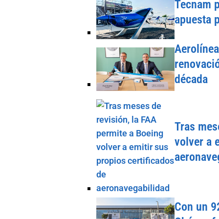
Tecnam pr
apuesta p
Aerolínea
renovació
década
Tras mese
volver a 
aeronave
Con un 92