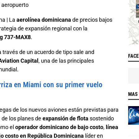
na | La
aerolínea dominicana
de precios bajos
trategia de expansión regional con la
ng 737-MAX8
.
a través de un acuerdo de tipo sale and
FAC
viation Capital
, una de las principales
mundial.
erriza en Miami con su primer vuelo
MAS 
regas de los nuevos aviones están previstas para
 de los planes de
expansión de flota
sostenido
omo el
operador dominicano de bajo costo
,
línea
jo costo en República Dominicana
líder en