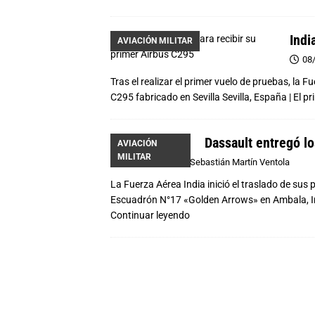
Indi
AVIACIÓN MILITAR
08
Tras el realizar el primer vuelo de pruebas, la F
C295 fabricado en Sevilla Sevilla, España | El p
Dassault entregó lo
AVIACIÓN
MILITAR
27/07/2020
Sebastián Martín Ventola
La Fuerza Aérea India inició el traslado de sus
Escuadrón N°17 «Golden Arrows» en Ambala, Ind
Continuar leyendo