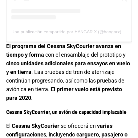
Una publicación compartida por HANGAR X (@hangarx)
el
25 de
El programa del Cessna SkyCourier avanza en
tiempo y forma
con el ensamblaje del prototipo y
cinco unidades adicionales para ensayos en vuelo
y en tierra
. Las pruebas de tren de aterrizaje
continúan progresando, así como las pruebas de
aviónica en tierra.
El primer vuelo está previsto
para 2020
.
Cessna SkyCourrier, un avión de capacidad implacable
El
Cessna SkyCourier
se ofrecerá en
varias
configuraciones
, incluyendo
carguero, pasajero o