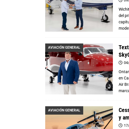
09
Wichi
del p
capítu
model
Text
AVIACIÓN GENERAL
SkyC
04
Ontar
en Ca
Air B
marca
Cess
AVIACIÓN GENERAL
y am
17