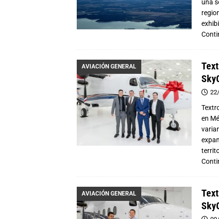
una s
regio
exhib
Conti
Text
AVIACIÓN GENERAL
SkyC
22
Textr
en Mé
varia
expand
terri
Conti
Text
AVIACIÓN GENERAL
SkyC