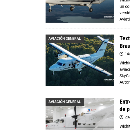
un co
versi
Aviat
Text
AVIACIÓN GENERAL
Bras
14
Wichi
aviac
SkyCo
Autor
Entr
AVIACIÓN GENERAL
de p
23
Wichi