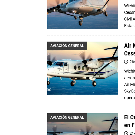
Wichi
Cessn
Civil
Esta 
Air 
AVIACIÓN GENERAL
Cess
26
Wichi
aeron
Air M
SkyCo
operac
El C
AVIACIÓN GENERAL
en F
21