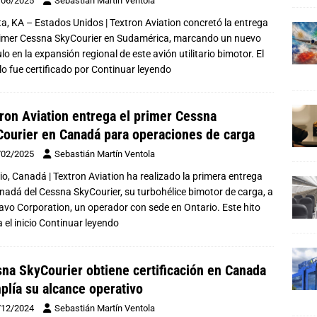
/06/2025
Sebastián Martín Ventola
ta, KA – Estados Unidos | Textron Aviation concretó la entrega
rimer Cessna SkyCourier en Sudamérica, marcando un nuevo
lo en la expansión regional de este avión utilitario bimotor. El
o fue certificado por
Continuar leyendo
ron Aviation entrega el primer Cessna
ourier en Canadá para operaciones de carga
/02/2025
Sebastián Martín Ventola
io, Canadá | Textron Aviation ha realizado la primera entrega
nadá del Cessna SkyCourier, su turbohélice bimotor de carga, a
ravo Corporation, un operador con sede en Ontario. Este hito
 el inicio
Continuar leyendo
na SkyCourier obtiene certificación en Canada
plía su alcance operativo
/12/2024
Sebastián Martín Ventola