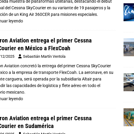
ólida muestra de plataformas utilitarias, destacando el debut
nal del Cessna SkyCourier en su variante de 19 pasajeros y la
ición de un King Air 360CER para misiones especiales.
nuar leyendo
ron Aviation entrega el primer Cessna
ourier en México a FlexCoah
/12/2025
Sebastián Martín Ventola
on Aviation concretó la entrega del primer Cessna SkyCourier
xico a la empresa de transporte FlexCoah. La aeronave, en su
nte carguera, será operada por la subsidiaria Altair para
ir las capacidades de logística y flete aéreo en todo el
torio mexicano.
nuar leyendo
ron Aviation entrega el primer Cessna
ourier en Sudamérica