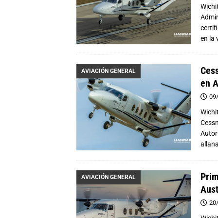
Wichi
Admin
certi
en la
Cess
AVIACIÓN GENERAL
en A
09
Wichi
Cessna
Autor
allan
Prim
AVIACIÓN GENERAL
Aust
20
Wichi