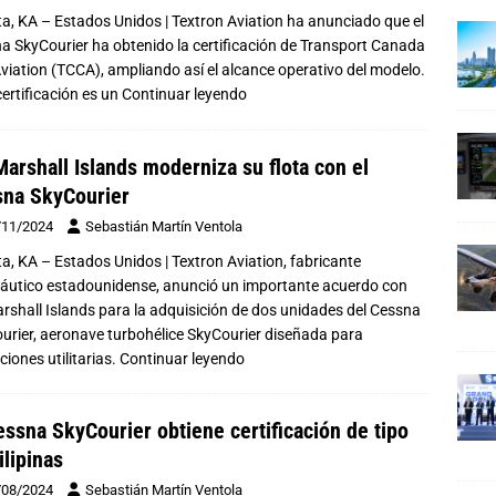
ta, KA – Estados Unidos | Textron Aviation ha anunciado que el
a SkyCourier ha obtenido la certificación de Transport Canada
 Aviation (TCCA), ampliando así el alcance operativo del modelo.
certificación es un
Continuar leyendo
Marshall Islands moderniza su flota con el
na SkyCourier
/11/2024
Sebastián Martín Ventola
ta, KA – Estados Unidos | Textron Aviation, fabricante
áutico estadounidense, anunció un importante acuerdo con
arshall Islands para la adquisición de dos unidades del Cessna
urier, aeronave turbohélice SkyCourier diseñada para
iones utilitarias.
Continuar leyendo
essna SkyCourier obtiene certificación de tipo
ilipinas
/08/2024
Sebastián Martín Ventola