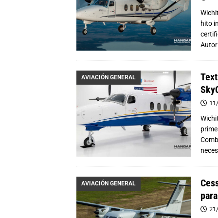
Wichi
hito i
certi
Auto
Text
AVIACIÓN GENERAL
Sky
11
Wichi
primer
Combi
neces
Cess
AVIACIÓN GENERAL
para
21