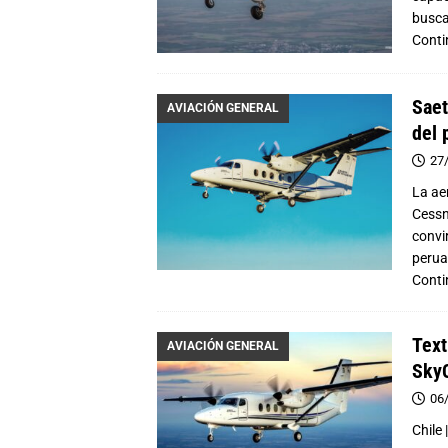
busca
Conti
Saet
AVIACIÓN GENERAL
del 
27
La ae
Cessn
convi
perua
Conti
Text
AVIACIÓN GENERAL
SkyC
06
Chile