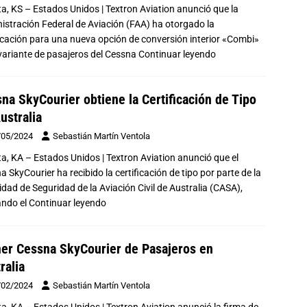
ta, KS – Estados Unidos | Textron Aviation anunció que la
istración Federal de Aviación (FAA) ha otorgado la
ficación para una nueva opción de conversión interior «Combi»
 variante de pasajeros del Cessna
Continuar leyendo
na SkyCourier obtiene la Certificación de Tipo
ustralia
/05/2024
Sebastián Martín Ventola
ta, KA – Estados Unidos | Textron Aviation anunció que el
 SkyCourier ha recibido la certificación de tipo por parte de la
idad de Seguridad de la Aviación Civil de Australia (CASA),
ando el
Continuar leyendo
er Cessna SkyCourier de Pasajeros en
ralia
/02/2024
Sebastián Martín Ventola
ta, KA – Estados Unidos | Textron Aviation anunció la firma de