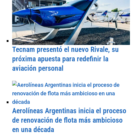
Tecnam presentó el nuevo Rivale, su
próxima apuesta para redefinir la
aviación personal
Aerolíneas Argentinas inicia el proceso
de renovación de flota más ambicioso
en una década