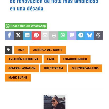
de renovación de flota más ambicioso
en una década
Share this on WhatsApp
2024
AMÉRICA DEL NORTE
AVIACIÓN EJECUTIVA
EASA
ESTADOS UNIDOS
GENERAL AVIATION
GULFSTREAM
GULFSTREAM G700
MARK BURNS