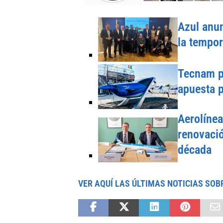
Azul anun
la tempo
Tecnam pr
apuesta p
Aerolínea
renovació
década
VER AQUÍ LAS ÚLTIMAS NOTICIAS SOB