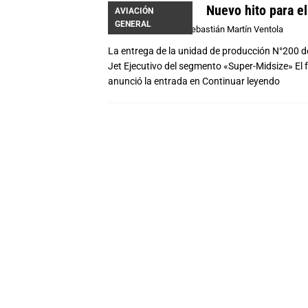
Nuevo hito para e
AVIACIÓN
GENERAL
30/06/2020
Sebastián Martín Ventola
La entrega de la unidad de producción N°200 de
Jet Ejecutivo del segmento «Super-Midsize» El
anunció la entrada en
Continuar leyendo