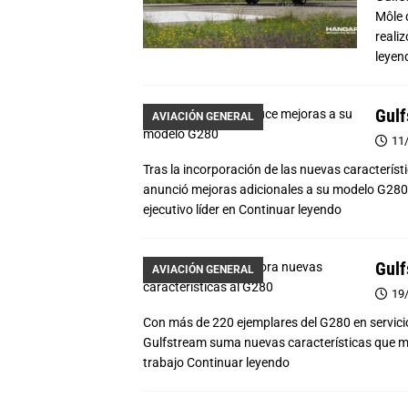
Môle 
reali
leyen
Gulf
AVIACIÓN GENERAL
11
Tras la incorporación de las nuevas caracterís
anunció mejoras adicionales a su modelo G280. 
ejecutivo líder en
Continuar leyendo
Gulf
AVIACIÓN GENERAL
19
Con más de 220 ejemplares del G280 en servicio
Gulfstream suma nuevas características que mej
trabajo
Continuar leyendo