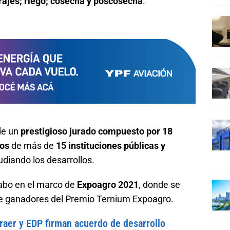
orrajes; riego; cosecha y poscosecha
.
 de un
prestigioso jurado compuesto por 18
ros
de más de
15 instituciones públicas y
udiando los desarrollos.
cabo en el marco de
Expoagro 2021
, donde se
de ganadores del Premio Ternium Expoagro.
aer y EDP firman acuerdo de desarrollo