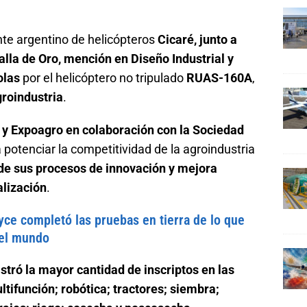
te argentino de helicópteros
Cicaré, junto a
alla de Oro, mención en Diseño Industrial y
olas
por el helicóptero no tripulado
RUAS-160A
,
groindustria
.
y Expoagro en colaboración con la Sociedad
potenciar la competitividad de la agroindustria
 de sus procesos de innovación y mejora
alización
.
yce completó las pruebas en tierra de lo que
del mundo
istró la mayor cantidad de inscriptos en las
tifunción; robótica; tractores; siembra;