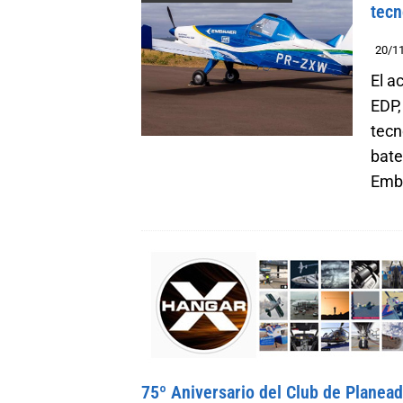
tecn
20/1
El a
EDP,
tecn
bate
Embr
75º Aniversario del Club de Planea