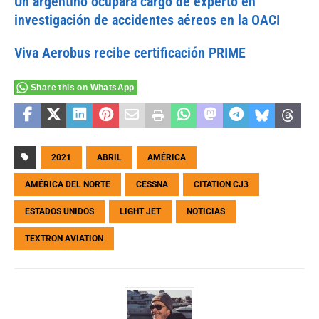
Un argentino ocupará cargo de experto en
investigación de accidentes aéreos en la OACI
Viva Aerobus recibe certificación PRIME
Share this on WhatsApp
2021
ABRIL
AMÉRICA
AMÉRICA DEL NORTE
CESSNA
CITATION CJ3
ESTADOS UNIDOS
LIGHT JET
NOTICIAS
TEXTRON AVIATION