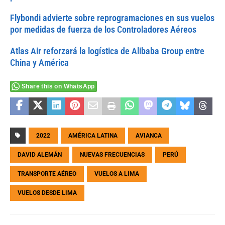
Flybondi advierte sobre reprogramaciones en sus vuelos
por medidas de fuerza de los Controladores Aéreos
Atlas Air reforzará la logística de Alibaba Group entre
China y América
Share this on WhatsApp
2022
AMÉRICA LATINA
AVIANCA
DAVID ALEMÁN
NUEVAS FRECUENCIAS
PERÚ
TRANSPORTE AÉREO
VUELOS A LIMA
VUELOS DESDE LIMA