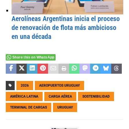
Aerolíneas Argentinas inicia el proceso
de renovación de flota más ambicioso
en una década
Share this on WhatsApp
2026
AEROPUERTOS URUGUAY
AMÉRICA LATINA
CARGA AÉREA
SOSTENIBILIDAD
TERMINAL DE CARGAS
URUGUAY