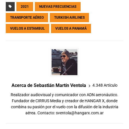
2021
NUEVAS FRECUENCIAS
TRANSPORTE AÉREO
TURKISH AIRLINES
VUELOS A ESTAMBUL
VUELOS A PANAMÁ
Acerca de Sebastián Martín Ventola
4.348 Artículo
Realizador audiovisual y comunicador con ADN aeronáutico.
Fundador de CIRRUS Media y creador de HANGAR X, donde
combina su pasión por el vuelo con la difusión de la industria
aérea. Contacto:
sventola@hangarx.com.ar