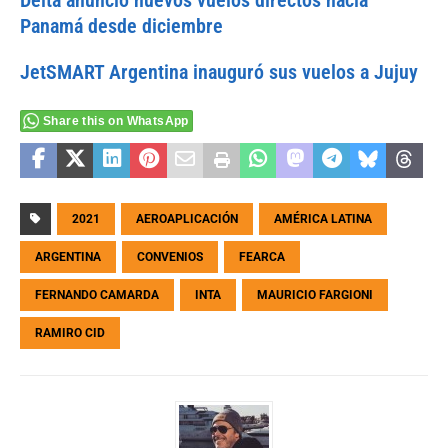
Delta anunció nuevos vuelos directos hacia
Panamá desde diciembre
JetSMART Argentina inauguró sus vuelos a Jujuy
Share this on WhatsApp
2021
AEROAPLICACIÓN
AMÉRICA LATINA
ARGENTINA
CONVENIOS
FEARCA
FERNANDO CAMARDA
INTA
MAURICIO FARGIONI
RAMIRO CID