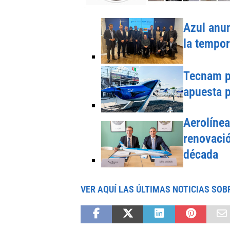
Azul anun
la tempo
Tecnam pr
apuesta p
Aerolínea
renovació
década
VER AQUÍ LAS ÚLTIMAS NOTICIAS SOB