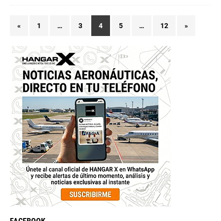
«
1
…
3
4
5
…
12
»