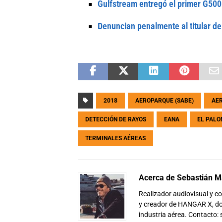
Gulfstream entregó el primer G50
Denuncian penalmente al titular d
2018
AEROPARQUE (SABE)
AER
DETECCIÓN DE RAYOS
EANA
EL PAL
TERMINALES AÉREAS
Acerca de Sebastián Ma
Realizador audiovisual y 
y creador de HANGAR X, don
industria aérea. Contacto: