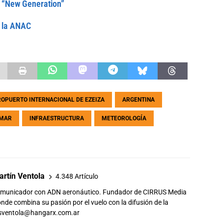
0 “New Generation”
e la ANAC
OPUERTO INTERNACIONAL DE EZEIZA
ARGENTINA
OMAR
INFRAESTRUCTURA
METEOROLOGÍA
rtín Ventola
4.348 Artículo
comunicador con ADN aeronáutico. Fundador de CIRRUS Media
de combina su pasión por el vuelo con la difusión de la
sventola@hangarx.com.ar