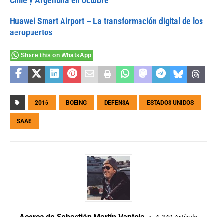
Chile y Argentina en octubre
Huawei Smart Airport – La transformación digital de los
aeropuertos
Share this on WhatsApp
2016
BOEING
DEFENSA
ESTADOS UNIDOS
SAAB
Acerca de Sebastián Martín Ventola
4.349 Artículo