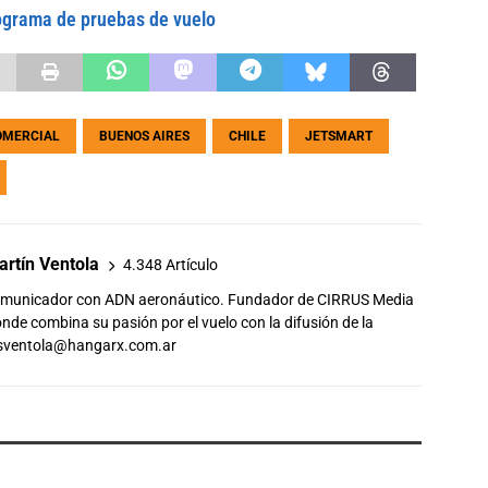
ograma de pruebas de vuelo
OMERCIAL
BUENOS AIRES
CHILE
JETSMART
rtín Ventola
4.348 Artículo
comunicador con ADN aeronáutico. Fundador de CIRRUS Media
de combina su pasión por el vuelo con la difusión de la
sventola@hangarx.com.ar