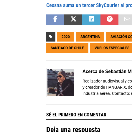
Cessna suma un tercer SkyCourier al pr
2020
ARGENTINA
AVIACIÓN C
SANTIAGO DE CHILE
VUELOS ESPECIALES
Acerca de Sebastián Ma
Realizador audiovisual y 
y creador de HANGAR X, don
industria aérea. Contacto:
SÉ EL PRIMERO EN COMENTAR
Deja una respuesta