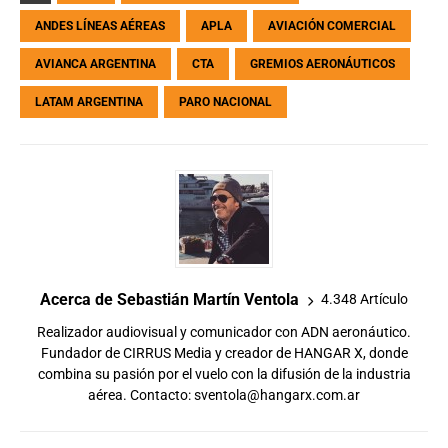
ANDES LÍNEAS AÉREAS
APLA
AVIACIÓN COMERCIAL
AVIANCA ARGENTINA
CTA
GREMIOS AERONÁUTICOS
LATAM ARGENTINA
PARO NACIONAL
Acerca de Sebastián Martín Ventola
4.348 Artículo
Realizador audiovisual y comunicador con ADN aeronáutico.
Fundador de CIRRUS Media y creador de HANGAR X, donde
combina su pasión por el vuelo con la difusión de la industria
aérea. Contacto:
sventola@hangarx.com.ar