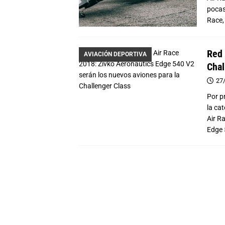
pocas
Race
Red 
AVIACIÓN DEPORTIVA
Chal
27
Por p
la ca
Air R
Edge