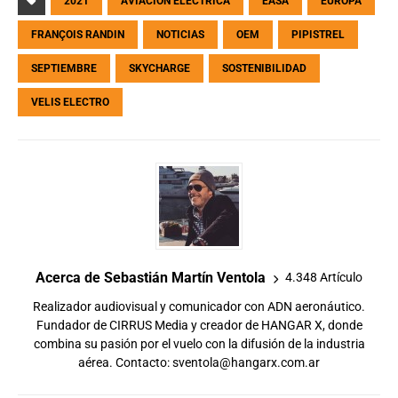
2021
AVIACIÓN ELÉCTRICA
EASA
EUROPA
FRANÇOIS RANDIN
NOTICIAS
OEM
PIPISTREL
SEPTIEMBRE
SKYCHARGE
SOSTENIBILIDAD
VELIS ELECTRO
Acerca de Sebastián Martín Ventola
4.348 Artículo
Realizador audiovisual y comunicador con ADN aeronáutico.
Fundador de CIRRUS Media y creador de HANGAR X, donde
combina su pasión por el vuelo con la difusión de la industria
aérea. Contacto:
sventola@hangarx.com.ar